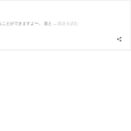
簡
ることができますよ〜。 蓋と …
続きを読む
単
ホ
ワ
イ
ト
ソ
ー
ス
で
パ
ン
グ
ラ
タ
ン