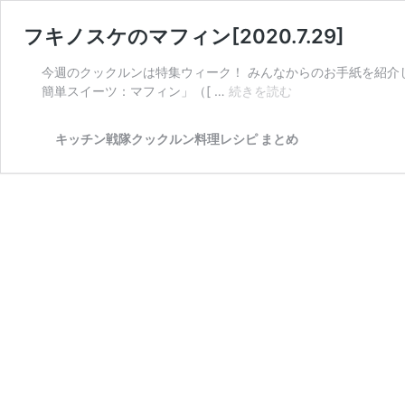
フキノスケのマフィン[2020.7.29]
今週のクックルンは特集ウィーク！ みんなからのお手紙を紹介
フ
簡単スイーツ：マフィン」（[ …
続きを読む
キ
ノ
キッチン戦隊クックルン料理レシピ まとめ
ス
ケ
の
マ
フ
ィ
ン
[2020.7.29]