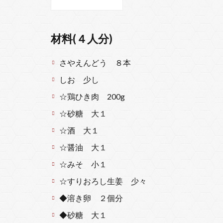
材料(４人分)
さやえんどう ８本
しお 少し
☆鶏ひき肉 200g
☆砂糖 大１
☆酒 大１
☆醤油 大１
☆みそ 小１
☆すりおろし生姜 少々
◆溶き卵 ２個分
◆砂糖 大１