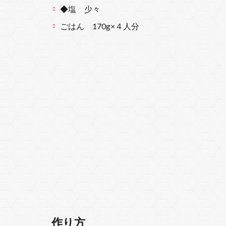
◆塩 少々
ごはん 170g×４人分
作り方