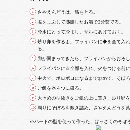
さやえんどうは、筋をとる。
塩をまぶして沸騰したお湯で2分茹でる。
冷水にとって冷まし、ザルにあげておく。
炒り卵を作るよ。フライパンに◆を全て入
る。
卵が固まってきたら、フライパンからおろ
フライパンに☆全部を入れ、火をつける前
中火で、ポロポロになるまで炒めて、そぼ
ご飯を器４つに盛る。
大きめの型抜きをご飯の上に置き、炒り卵
周りにそぼろを敷き詰め、さやえんどうを
※ハートの型を使って作った、はっさくのそぼ