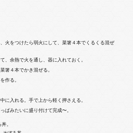
れ、火をつけたら弱火にして、菜箸４本でくるくる混ぜ
して、余熱で火を通し、器に入れておく。
に菜箸４本でかき混ぜる。
ろを作る。
を中に入れる。手で上から軽く押さえる。
葉っぱみたいに盛り付けて完成〜。
ろ丼。