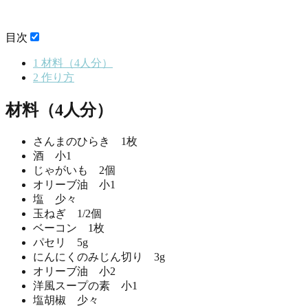
目次
1
材料（4人分）
2
作り方
材料（4人分）
さんまのひらき 1枚
酒 小1
じゃがいも 2個
オリーブ油 小1
塩 少々
玉ねぎ 1/2個
ベーコン 1枚
パセリ 5g
にんにくのみじん切り 3g
オリーブ油 小2
洋風スープの素 小1
塩胡椒 少々