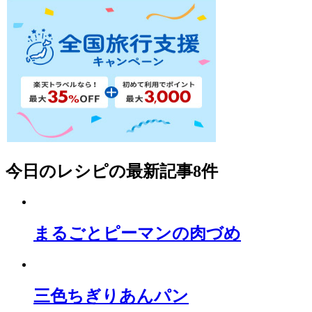
今日のレシピ
の最新記事8件
まるごとピーマンの肉づめ
三色ちぎりあんパン