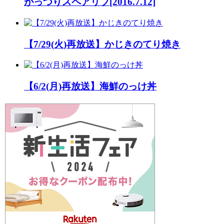
がっつりスペアリブ[2016.7.12]
【7/29(火)再放送】かじきのてり焼き
【6/2(月)再放送】海鮮のっけ丼