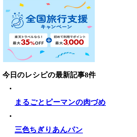
今日のレシピ
の最新記事8件
まるごとピーマンの肉づめ
三色ちぎりあんパン