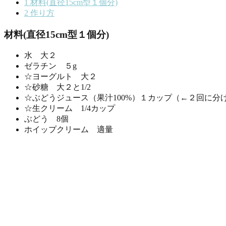
1
材料(直径15cm型１個分)
2
作り方
材料(直径15cm型１個分)
水 大２
ゼラチン ５g
☆ヨーグルト 大２
☆砂糖 大２と1/2
☆ぶどうジュース（果汁100%）１カップ（←２回に分
☆生クリーム 1/4カップ
ぶどう 8個
ホイップクリーム 適量