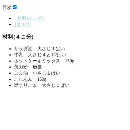
目次
1
材料(４こ分)
2
作り方
材料(４こ分)
サラダ油 大さじ１ぱい
牛乳 大さじ４と1/2はい
ホットケーキミックス 150g
薄力粉 適量
ごま油 小さじ１はい
こしあん 150g
黒すりごま 大さじ１ぱい