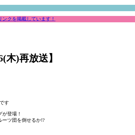
リンクを掲載しています！
(木)再放送】
です
グが登場！
ーツ団を倒せるか!?