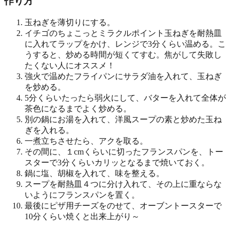
作り方
玉ねぎを薄切りにする。
イチゴのちょこっとミラクルポイント
玉ねぎを耐熱皿
に入れてラップをかけ、レンジで3分くらい温める。こ
うすると、炒める時間が短くてすむ。焦がして失敗し
たくない人にオススメ！
強火で温めたフライパンにサラダ油を入れて、玉ねぎ
を炒める。
5分くらいたったら弱火にして、バターを入れて全体が
茶色になるまでよく炒める。
別の鍋にお湯を入れて、洋風スープの素と炒めた玉ね
ぎを入れる。
一煮立ちさせたら、アクを取る。
その間に、１cmくらいに切ったフランスパンを、トー
スターで3分くらいカリッとなるまで焼いておく。
鍋に塩、胡椒を入れて、味を整える。
スープを耐熱皿４つに分け入れて、その上に重ならな
いようにフランスパンを置く。
最後にピザ用チーズをのせて、オーブントースターで
10分くらい焼くと出来上がり～