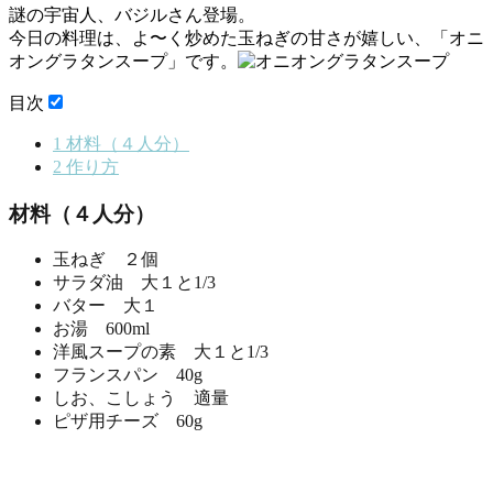
謎の宇宙人、バジルさん登場。
今日の料理は、よ〜く炒めた玉ねぎの甘さが嬉しい、「オニ
オングラタンスープ」です。
目次
1
材料（４人分）
2
作り方
材料（４人分）
玉ねぎ ２個
サラダ油 大１と1/3
バター 大１
お湯 600ml
洋風スープの素 大１と1/3
フランスパン 40g
しお、こしょう 適量
ピザ用チーズ 60g