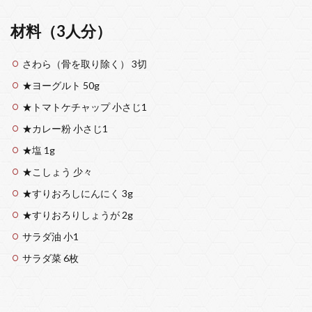
材料（3人分）
さわら（骨を取り除く） 3切
★ヨーグルト 50g
★トマトケチャップ 小さじ1
★カレー粉 小さじ1
★塩 1g
★こしょう 少々
★すりおろしにんにく 3g
★すりおろりしょうが 2g
サラダ油 小1
サラダ菜 6枚