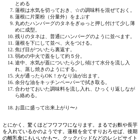
とめる
蓮根は水気を切っておき、☆の調味料を混ぜておく。
蓮根に片栗粉（分量外）をまぶす
丸めたハンバーグのタネをぎゅっと押し付けて少し薄
めに成型。
残りのタネは、普通にハンバーグのように並べます。
蓮根を下にして並べ、火をつける。
焦げ目がついたら裏返す。
弱めの中火で蓋をして約５分。
途中、水気が蓋についたら少し傾けて水分を流し入
れ、蒸し焼きのようにする。
火が通ったらOK！かなり油が出ます。
余分な油をキッチンペーパーで拭き取る。
合わせておいた調味料を流し入れ、ひっくり返しなが
ら絡める。
お皿に盛って出来上がり〜♪
とにかく、驚くほどフワフワになります。まるでお麩や長芋
を入れているかのようです。蓮根を全てすりおろせば、後期
の離乳食にもいいかも〜。クックパッドなどのレシピサイト