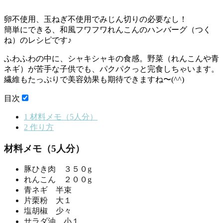
卵不使用、玉ねぎ不使用でみじん切りの必要なし！
簡単にできる、和風フワフワれんこんのハンバーグ（つく
ね）のレシピです♪
ふわふわの中に、シャキシャキの食感。野菜（れんこんや青
ネギ）が苦手な子供でも、パクパクっと完食しちゃいます。
繊維もたっぷりで美容効果も期待できますね〜(^^)
目次
1
材料メモ（5人分）
2
作り方
材料メモ（5人分）
豚ひき肉 ３５０g
れんこん ２００g
青ネギ 半束
片栗粉 大１
塩胡椒 少々
サラダ油 小１