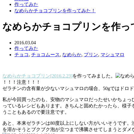
作ってみた
なめらかチョコプリンを作ってみた！
なめらかチョコプリンを作っ
2016.03.04
作ってみた
チョコ
,
チョコムース
,
なめらか
,
プリン
,
マシュマロ
なめらかチョコプリン[2016.2.23]
を作ってみました。
！！！注意！！！
ゼラチンの含有量が少ないマシュマロの場合、50gではドロ
私が今回買ったのも、安物のマシュマロだったせいかちょっぴり
っているレシピもあります。きちんと固めたかったら、様子
うこともあるので要注意です。
あと、本来ゼラチンは80度以上にしない方がいいそうです
を溶かそうとブクブク泡が立つまで沸騰させてしまうとダメ