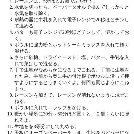
レーズンは、5分ほどお湯でふやかす。
水気を切ったら、ペーパータオルで挟んでしっかりと
水気を取り除く。
耐熱の器に牛乳を入れて電子レンジで20秒ほどチンし
て温める。
バターも電子レンジで20秒ほどチンして、溶かしてお
く。
ボウルに強力粉とホットケーキミックスを入れて軽く
混ぜる。
さらに砂糖、ドライイースト、塩、バター、牛乳を入
れて菜ばしで混ぜる。
手で生地がなめらかになるまでこねる。手前に生地を
たたみ、手前から奥に手の付け根でボウルに沿って押
すようにするとうまくいくよ。何回も同じようにこね
よう。
レーズンを加えて、レーズンが潰れないように混ぜこ
ねる。
ボウルに入れて、ラップをかける。
暖かい場所に30分～60分ほど置くと、２倍くらいに膨
れるよ。
生地をを8等分にして丸める。
天板にオーブンペーパーをしき、生地をぶどう形にな