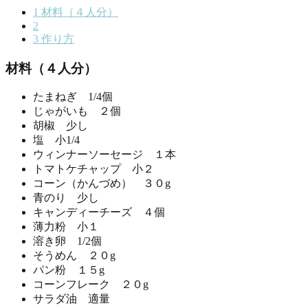
1
材料（４人分）
2
3
作り方
材料（４人分）
たまねぎ 1/4個
じゃがいも ２個
胡椒 少し
塩 小1/4
ウィンナーソーセージ １本
トマトケチャップ 小２
コーン（かんづめ） ３０g
青のり 少し
キャンディーチーズ ４個
薄力粉 小１
溶き卵 1/2個
そうめん ２０g
パン粉 １５g
コーンフレーク ２０g
サラダ油 適量